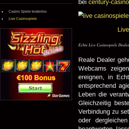
bei
century-casin
Casino Spiele kostenlos
Live Casinospiele
Liv
Echte Live Casinospiele Dealer
Reale Dealer gehö
Webcams zeigen 
ereignen, in Ech
entsprechend agi
Leben die verant
Gleichzeitig bes
Verbindung zu se
oder dergleiche
beantworten lass