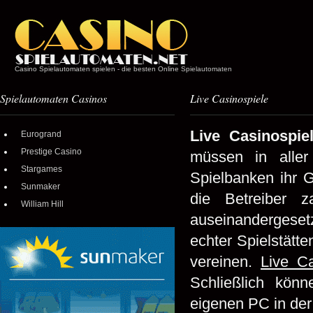
Casino Spielautomaten spielen - die besten Online Spielautomaten
Spielautomaten Casinos
Live Casinospiele
Live Casinospie
Eurogrand
Prestige Casino
müssen in aller
Stargames
Spielbanken ihr G
Sunmaker
die Betreiber 
William Hill
auseinandergese
echter Spielstätte
vereinen.
Live Ca
Schließlich kön
eigenen PC in der