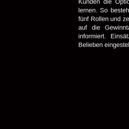
Kunden die Opti
lernen. So besteh
fünf Rollen und ze
auf die Gewinnt
informiert. Ein
Belieben eingestel