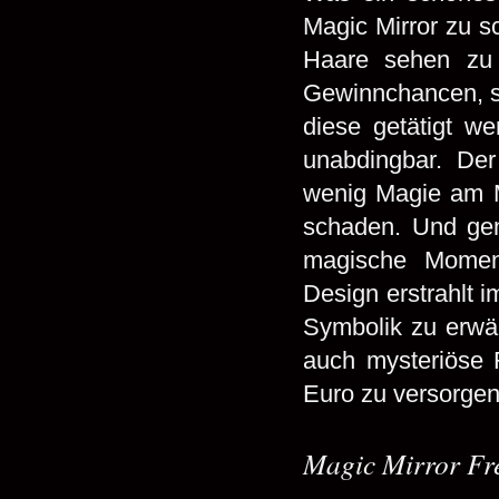
Magic Mirror zu s
Haare sehen zu 
Gewinnchancen, s
diese getätigt we
unabdingbar. Der
wenig Magie am Mo
schaden. Und gena
magische Momen
Design erstrahlt i
Symbolik zu erwä
auch mysteriöse 
Euro zu versorgen
Magic Mirror Fre