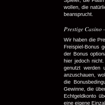
Spieler, die Flas
wollen, die natür
beansprucht.
Prestige Casino 
Wir haben die Pre
Freispiel-Bonus 
der Bonus option
hier jedoch nicht
genutzt werden 
anzuschauen, wob
die Bonusbedingu
Gewinne, die über
Echtgeldkonto üb
eine eigene Einza