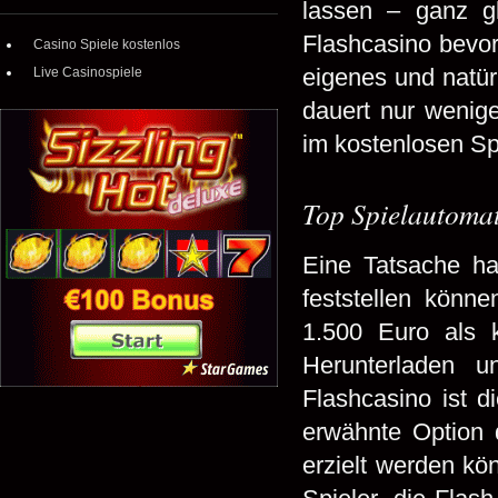
lassen – ganz g
Flashcasino bevorz
Casino Spiele kostenlos
eigenes und natürl
Live Casinospiele
dauert nur wenig
im kostenlosen S
Top Spielautomat
Eine Tatsache ha
feststellen könn
1.500 Euro als 
Herunterladen u
Flashcasino ist d
erwähnte Option
erzielt werden kön